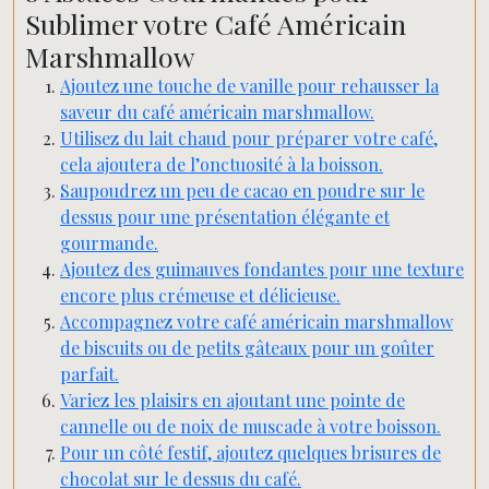
Sublimer votre Café Américain
Marshmallow
Ajoutez une touche de vanille pour rehausser la
saveur du café américain marshmallow.
Utilisez du lait chaud pour préparer votre café,
cela ajoutera de l’onctuosité à la boisson.
Saupoudrez un peu de cacao en poudre sur le
dessus pour une présentation élégante et
gourmande.
Ajoutez des guimauves fondantes pour une texture
encore plus crémeuse et délicieuse.
Accompagnez votre café américain marshmallow
de biscuits ou de petits gâteaux pour un goûter
parfait.
Variez les plaisirs en ajoutant une pointe de
cannelle ou de noix de muscade à votre boisson.
Pour un côté festif, ajoutez quelques brisures de
chocolat sur le dessus du café.