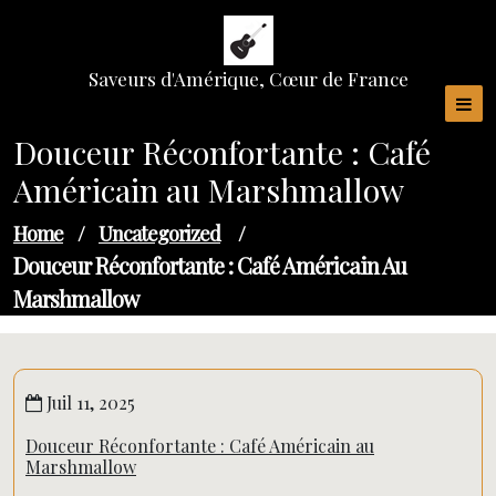
Skip
to
content
Saveurs d'Amérique, Cœur de France
Douceur Réconfortante : Café
Américain au Marshmallow
Home
/
Uncategorized
/
Douceur Réconfortante : Café Américain Au
Marshmallow
Juil 11, 2025
Douceur Réconfortante : Café Américain au
Marshmallow