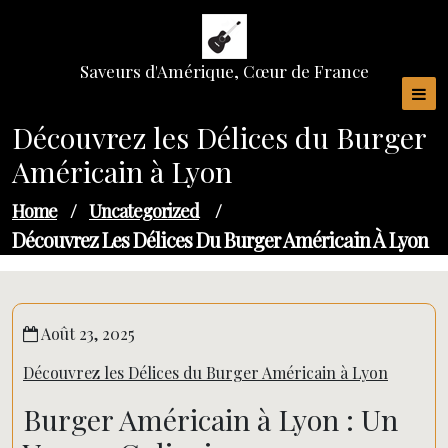
Skip
to
content
Saveurs d'Amérique, Cœur de France
Découvrez les Délices du Burger
Américain à Lyon
Home
/
Uncategorized
/
Découvrez Les Délices Du Burger Américain À Lyon
Août 23, 2025
Découvrez les Délices du Burger Américain à Lyon
Burger Américain à Lyon : Un