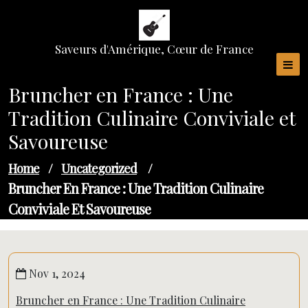
Skip
to
content
Saveurs d'Amérique, Cœur de France
Bruncher en France : Une
Tradition Culinaire Conviviale et
Savoureuse
Home
/
Uncategorized
/
Bruncher En France : Une Tradition Culinaire
Conviviale Et Savoureuse
Nov 1, 2024
Bruncher en France : Une Tradition Culinaire