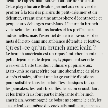
début de l’après-midi, souvent autour de 10h à 14h.
Cette plage horaire flexible permet aux convives de
profiter à la fois des plaisirs du petit-déjeuner et du
déjeuner, créant ainsi une atmosphère décontractée et
propice aux échanges conviviaux. L’heure du brunch
varie selon les traditions locales et les préférences
individuelles, mais l’essentiel demeure : savourer des
mets délicieux dans une ambiance détendue et festive.
Qu’est-ce qu’un brunch américain ?
Le brunch américain est un repas à mi-chemin entre le
petit-déjeuner et le déjeuner, typiquement servi le
week-end. Cette tradition culinaire populaire aux
États-Unis se caractérise par une abondance de plats
sucrés et salés, offrant une large variété d’options
pour satisfaire tous les palais. Des classiques tels que
les pancakes, les œufs brouillés, le bacon croustillant
et les fruits frais font partie intégrante du brunch
américain. Accompagné de boissons comme le café, les
jus de fruits ou même des cocktails matinaux, ce repas