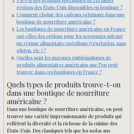
Y a-t-il des produits spécifiques de certaines
régions des États-Unis disponibles en boutique ?
Comment choisir des cadeaux originaux dans une
boutique de nourriture américaine ?
Les boutiques de nourriture américaine en France
ont-elles des options pour les personnes suivant
un régime alimentaire spécifique (végétarien, sans
gluten, etc.) ?
Quelles sont les marques emblématiques de
produits alimentaires américains que l’on peut
trouver dans ces boutiques en France ?
Quels types de produits trouve-t-on
dans une boutique de nourriture
américaine ?
Dans une boutique de nourriture américaine, on peut
trouver une variété impressionnante de produits qui
reflètent la diversité et la richesse de la cuisine des
États-Unis. Des classiques tels que les sodas aux