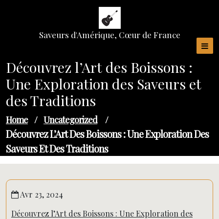
Skip
to
content
Saveurs d'Amérique, Cœur de France
Découvrez l’Art des Boissons :
Une Exploration des Saveurs et
des Traditions
Home
/
Uncategorized
/
Découvrez L’Art Des Boissons : Une Exploration Des
Saveurs Et Des Traditions
Avr 23, 2024
Découvrez l’Art des Boissons : Une Exploration des