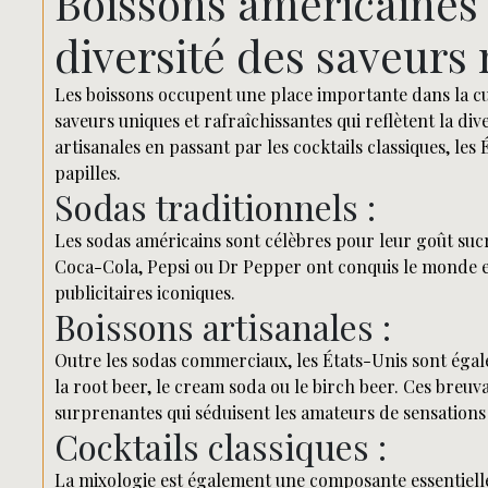
Boissons américaines 
diversité des saveurs
Les boissons occupent une place importante dans la cul
saveurs uniques et rafraîchissantes qui reflètent la di
artisanales en passant par les cocktails classiques, les
papilles.
Sodas traditionnels :
Les sodas américains sont célèbres pour leur goût sucr
Coca-Cola, Pepsi ou Dr Pepper ont conquis le monde en
publicitaires iconiques.
Boissons artisanales :
Outre les sodas commerciaux, les États-Unis sont égale
la root beer, le cream soda ou le birch beer. Ces breuv
surprenantes qui séduisent les amateurs de sensations
Cocktails classiques :
La mixologie est également une composante essentielle 