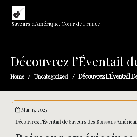
Skip
to
content
Saveurs d'Amérique, Cœur de France
Découvrez l’Éventail d
Découvrez L’Éventail D
Home
/
Uncategorized
/
Mar 17, 2025
Découvrez l’Éventail de Saveurs des Boissons Américai