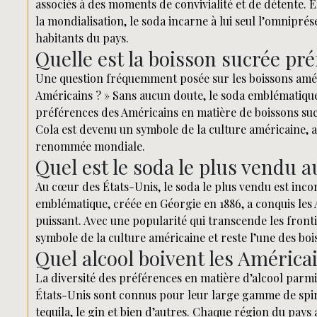
associés à des moments de convivialité et de détente.
la mondialisation, le soda incarne à lui seul l’omnipré
habitants du pays.
Quelle est la boisson sucrée pr
Une question fréquemment posée sur les boissons améric
Américains ? » Sans aucun doute, le soda emblématiqu
préférences des Américains en matière de boissons sucr
Cola est devenu un symbole de la culture américaine, 
renommée mondiale.
Quel est le soda le plus vendu a
Au cœur des États-Unis, le soda le plus vendu est inc
emblématique, créée en Géorgie en 1886, a conquis les
puissant. Avec une popularité qui transcende les front
symbole de la culture américaine et reste l’une des bo
Quel alcool boivent les América
La diversité des préférences en matière d’alcool parmi 
États-Unis sont connus pour leur large gamme de spirit
tequila, le gin et bien d’autres. Chaque région du pays 