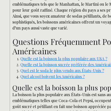
emblématiques tels que le Manhattan, le Martini ou le 
pour leur goût raffiné. Chaque région du pays a ses pr
Ainsi, que vous soyez amateur de sodas pétillants, de b
sophistiqués, les boissons américaines offrent un voyage
d’un pays aussi vaste que varié.
Questions Fréquemment Pos
Américaines
Quelle est la boisson la plus populaire aux USA ?
Quelle est la boisson sucrée préférée des Américai
Quel est le soda le plus vendu aux États-Unis ?
Quel alcool boivent les Américains ?
Quelle est la boisson la plus po
La boisson la plus populaire aux États-Unis est sans a
emblématiques telles que Coca-Cola et Pepsi, occupent
goût sucré et pétillant en fait une boisson appréciée pa