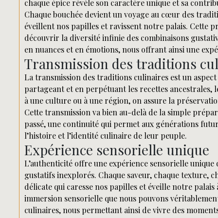
chaque épice révèle son caractère unique et sa contribu
Chaque bouchée devient un voyage au cœur des tradition
éveillent nos papilles et ravissent notre palais. Cette
découvrir la diversité infinie des combinaisons gustat
en nuances et en émotions, nous offrant ainsi une exp
Transmission des traditions cul
La transmission des traditions culinaires est un aspect
partageant et en perpétuant les recettes ancestrales, le
à une culture ou à une région, on assure la préservati
Cette transmission va bien au-delà de la simple prépara
passé, une continuité qui permet aux générations futur
l’histoire et l’identité culinaire de leur peuple.
Expérience sensorielle unique
L’authenticité offre une expérience sensorielle unique 
gustatifs inexplorés. Chaque saveur, chaque texture
délicate qui caresse nos papilles et éveille notre palais
immersion sensorielle que nous pouvons véritablement 
culinaires, nous permettant ainsi de vivre des moment