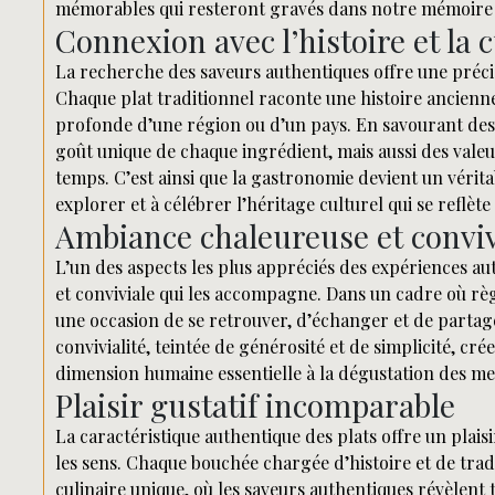
mémorables qui resteront gravés dans notre mémoire 
Connexion avec l’histoire et la 
La recherche des saveurs authentiques offre une précie
Chaque plat traditionnel raconte une histoire ancienne,
profonde d’une région ou d’un pays. En savourant de
goût unique de chaque ingrédient, mais aussi des valeu
temps. C’est ainsi que la gastronomie devient un véritab
explorer et à célébrer l’héritage culturel qui se reflè
Ambiance chaleureuse et conviv
L’un des aspects les plus appréciés des expériences a
et conviviale qui les accompagne. Dans un cadre où r
une occasion de se retrouver, d’échanger et de part
convivialité, teintée de générosité et de simplicité, cré
dimension humaine essentielle à la dégustation des met
Plaisir gustatif incomparable
La caractéristique authentique des plats offre un plaisir
les sens. Chaque bouchée chargée d’histoire et de tra
culinaire unique, où les saveurs authentiques révèlent t