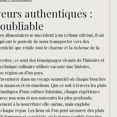
Rechercher
veurs authentiques :
noubliable
 alimentaires se succèdent à un rythme effréné, il est
 qui ont le pouvoir de nous transporter vers des
nticité que réside tout le charme et la richesse de la
cettes ; ce sont des témoignages vivants de l’histoire et
chnique culinaire utilisée raconte une histoire,
ne région ou d’un pays.
 s’aventurer dans un voyage sensoriel où chaque bouchée
en nuances et en émotions. Que ce soit à travers les plats
ématiques d’une culture lointaine, chaque expérience
vec nos sens et nos souvenirs les plus profonds.
lement à la nourriture elle-même, mais englobe
chaque repas. Les lieux où l’on peut savourer des plats
aleureuse et conviviale, où le temps semble s’arrêter