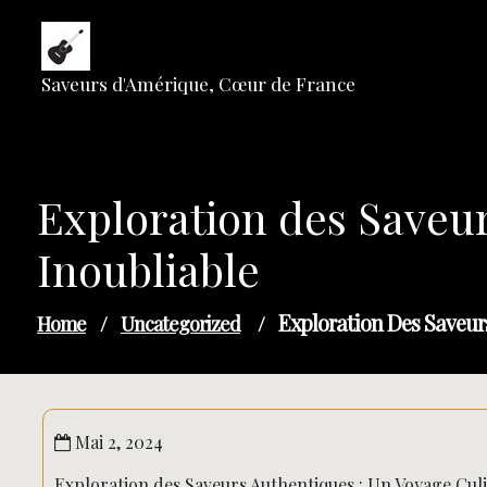
Skip
to
content
Saveurs d'Amérique, Cœur de France
Exploration des Saveur
Inoubliable
Exploration Des Saveur
Home
/
Uncategorized
/
Mai 2, 2024
Exploration des Saveurs Authentiques : Un Voyage Culi