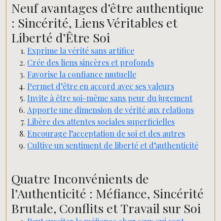
Neuf avantages d’être authentique
: Sincérité, Liens Véritables et
Liberté d’Être Soi
Exprime la vérité sans artifice
Crée des liens sincères et profonds
Favorise la confiance mutuelle
Permet d’être en accord avec ses valeurs
Invite à être soi-même sans peur du jugement
Apporte une dimension de vérité aux relations
Libère des attentes sociales superficielles
Encourage l’acceptation de soi et des autres
Cultive un sentiment de liberté et d’authenticité
Quatre Inconvénients de
l’Authenticité : Méfiance, Sincérité
Brutale, Conflits et Travail sur Soi