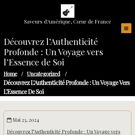
Skip
to
content
Saveurs d'Amérique, Cœur de France
Découvrez l’Authenticité
Profonde : Un Voyage vers
l’Essence de Soi
Home
/
Uncategorized
/
Découvrez L’Authenticité Profonde : Un Voyage Vers
L’Essence De Soi
Mai 23, 2024
Découvrez l’Authenticité Profonde : Un Voyage vers