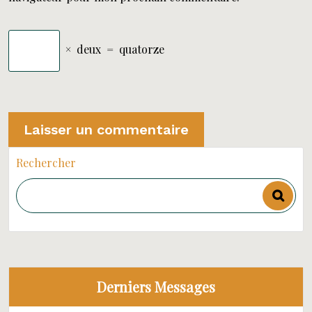
×
deux
=
quatorze
Rechercher
Derniers Messages