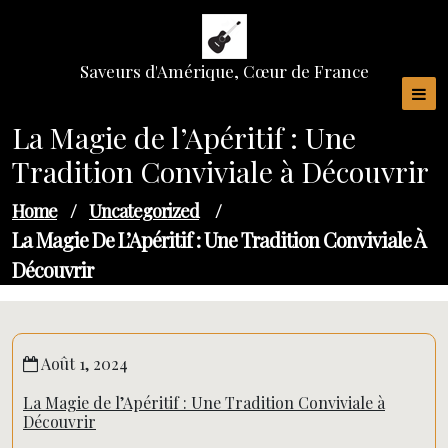
Skip
to
content
Saveurs d'Amérique, Cœur de France
La Magie de l’Apéritif : Une
Tradition Conviviale à Découvrir
Home
/
Uncategorized
/
La Magie De L’Apéritif : Une Tradition Conviviale À
Découvrir
Août 1, 2024
La Magie de l’Apéritif : Une Tradition Conviviale à
Découvrir