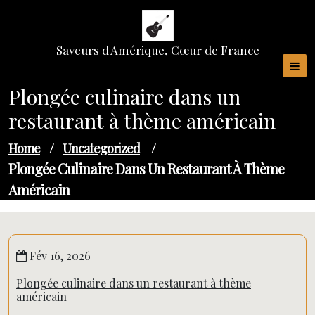
Skip
to
content
Saveurs d'Amérique, Cœur de France
Plongée culinaire dans un
restaurant à thème américain
Home
/
Uncategorized
/
Plongée Culinaire Dans Un Restaurant À Thème
Américain
Fév 16, 2026
Plongée culinaire dans un restaurant à thème
américain