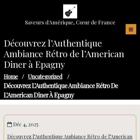
Skip
to
content
Saveurs d'Amérique, Cœur de France
Découvrez l’Authentique
Ambiance Rétro de l’American
Diner à Epagny
Home
/
Uncategorized
/
Découvrez L’Authentique Ambiance Rétro De
L’American Diner À Epagny
Déc 4, 2025
Découvrez l’Authentique Ambiance Rétro de l’American