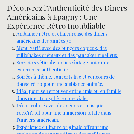
Découvrez l’Authenticité des Diners
Américains à Epagny : Une
Expérience Rétro Inoubliable
Ambiance rétro et chaleureuse des diners
américains des années 50.
Menu varié avec des burgers copieux, des
milkshakes crémeux et des pancakes moelleux.
Serveurs vêtus de tenues vintage pour une
expérience authentique.
Soirées à thème, concerts live et concours de
danse rétro pour une ambiance animée.
Idéal pour se retrouver entre amis ou en famille
dans une atmosphère conviviale.
Décor coloré avec des néons et musique
rock’n’roll pour une immersion totale dans
l’univers américain.
Expérience culinaire originale offrant une