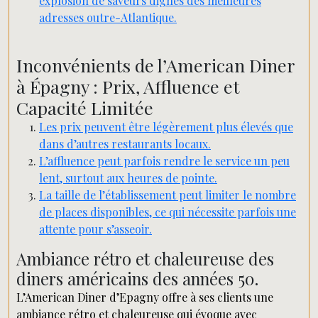
explosion de saveurs dignes des meilleures
adresses outre-Atlantique.
Inconvénients de l’American Diner
à Épagny : Prix, Affluence et
Capacité Limitée
Les prix peuvent être légèrement plus élevés que
dans d’autres restaurants locaux.
L’affluence peut parfois rendre le service un peu
lent, surtout aux heures de pointe.
La taille de l’établissement peut limiter le nombre
de places disponibles, ce qui nécessite parfois une
attente pour s’asseoir.
Ambiance rétro et chaleureuse des
diners américains des années 50.
L’American Diner d’Epagny offre à ses clients une
ambiance rétro et chaleureuse qui évoque avec