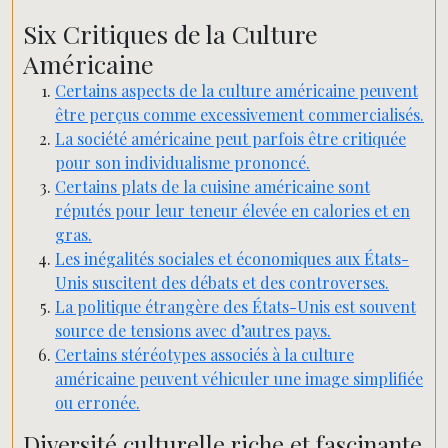
Six Critiques de la Culture
Américaine
Certains aspects de la culture américaine peuvent
être perçus comme excessivement commercialisés.
La société américaine peut parfois être critiquée
pour son individualisme prononcé.
Certains plats de la cuisine américaine sont
réputés pour leur teneur élevée en calories et en
gras.
Les inégalités sociales et économiques aux États-
Unis suscitent des débats et des controverses.
La politique étrangère des États-Unis est souvent
source de tensions avec d’autres pays.
Certains stéréotypes associés à la culture
américaine peuvent véhiculer une image simplifiée
ou erronée.
Diversité culturelle riche et fascinante