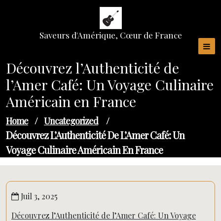
Skip
to
content
Saveurs d'Amérique, Cœur de France
Découvrez l’Authenticité de
l’Amer Café: Un Voyage Culinaire
Américain en France
Home
/
Uncategorized
/
Découvrez L’Authenticité De L’Amer Café: Un
Voyage Culinaire Américain En France
Juil 3, 2025
Découvrez l’Authenticité de l’Amer Café: Un Voyage