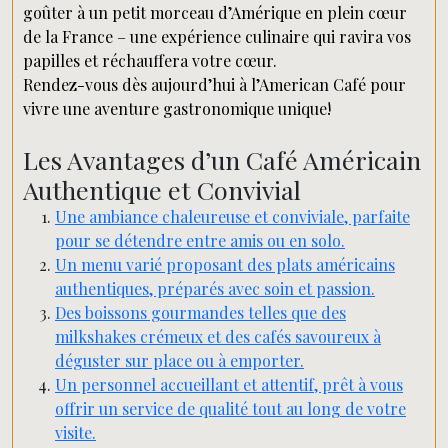
goûter à un petit morceau d’Amérique en plein cœur
de la France – une expérience culinaire qui ravira vos
papilles et réchauffera votre cœur.
Rendez-vous dès aujourd’hui à l’American Café pour
vivre une aventure gastronomique unique!
Les Avantages d’un Café Américain
Authentique et Convivial
Une ambiance chaleureuse et conviviale, parfaite
pour se détendre entre amis ou en solo.
Un menu varié proposant des plats américains
authentiques, préparés avec soin et passion.
Des boissons gourmandes telles que des
milkshakes crémeux et des cafés savoureux à
déguster sur place ou à emporter.
Un personnel accueillant et attentif, prêt à vous
offrir un service de qualité tout au long de votre
visite.