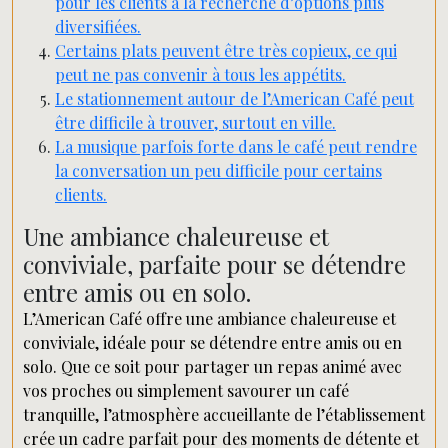
pour les clients à la recherche d’options plus
diversifiées.
Certains plats peuvent être très copieux, ce qui
peut ne pas convenir à tous les appétits.
Le stationnement autour de l’American Café peut
être difficile à trouver, surtout en ville.
La musique parfois forte dans le café peut rendre
la conversation un peu difficile pour certains
clients.
Une ambiance chaleureuse et
conviviale, parfaite pour se détendre
entre amis ou en solo.
L’American Café offre une ambiance chaleureuse et
conviviale, idéale pour se détendre entre amis ou en
solo. Que ce soit pour partager un repas animé avec
vos proches ou simplement savourer un café
tranquille, l’atmosphère accueillante de l’établissement
crée un cadre parfait pour des moments de détente et