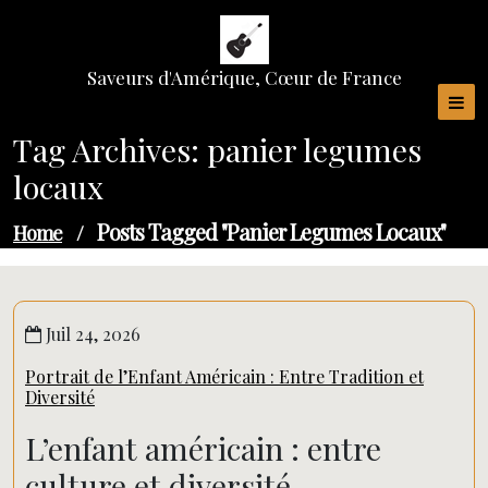
Skip
to
content
Saveurs d'Amérique, Cœur de France
Tag Archives: panier legumes
locaux
Posts Tagged "panier Legumes Locaux"
Home
/
Juil 24, 2026
Portrait de l’Enfant Américain : Entre Tradition et
Diversité
L’enfant américain : entre
culture et diversité