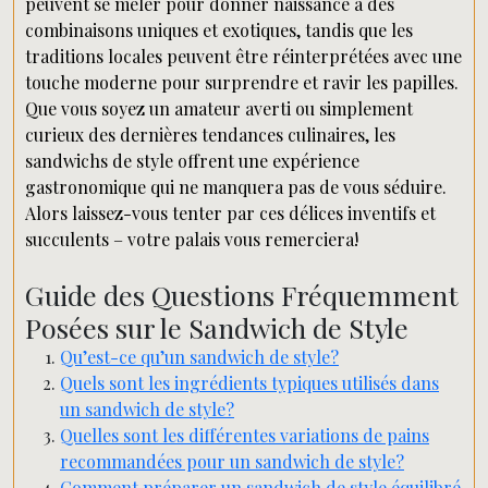
peuvent se mêler pour donner naissance à des
combinaisons uniques et exotiques, tandis que les
traditions locales peuvent être réinterprétées avec une
touche moderne pour surprendre et ravir les papilles.
Que vous soyez un amateur averti ou simplement
curieux des dernières tendances culinaires, les
sandwichs de style offrent une expérience
gastronomique qui ne manquera pas de vous séduire.
Alors laissez-vous tenter par ces délices inventifs et
succulents – votre palais vous remerciera!
Guide des Questions Fréquemment
Posées sur le Sandwich de Style
Qu’est-ce qu’un sandwich de style?
Quels sont les ingrédients typiques utilisés dans
un sandwich de style?
Quelles sont les différentes variations de pains
recommandées pour un sandwich de style?
Comment préparer un sandwich de style équilibré