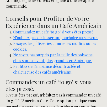
Atlantique que les curieux en quête d’une escapade
gourmande.
Conseils pour Profiter de Votre
Expérience dans un Café Américain
Commandez un café ‘to go’ si vous êtes pressé.
N’oubliez pas de laisser un pourboire au serveur.
Essayez les pâtisseries comme les muffins ou les
cookies.
Ne soyez pas surpris par la taille des boissons,
elles sont souvent plus grandes en Amérique.
Profitez de l’ambiance décontractée et
chaleureuse des cafés américains.
Commandez un café ‘to go’ si vous
êtes pressé.
Si vous êtes pressé, n’hésitez pas à commander un café
‘to go’ à l’American Café. Cette option pratique vous
permet de savourer votre café préféré en route, tout