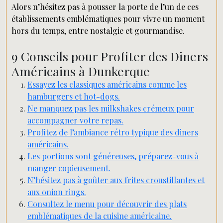
Alors n’hésitez pas à pousser la porte de l’un de ces
établissements emblématiques pour vivre un moment
hors du temps, entre nostalgie et gourmandise.
9 Conseils pour Profiter des Diners
Américains à Dunkerque
Essayez les classiques américains comme les
hamburgers et hot-dogs.
Ne manquez pas les milkshakes crémeux pour
accompagner votre repas.
Profitez de l’ambiance rétro typique des diners
américains.
Les portions sont généreuses, préparez-vous à
manger copieusement.
N’hésitez pas à goûter aux frites croustillantes et
aux onion rings.
Consultez le menu pour découvrir des plats
emblématiques de la cuisine américaine.