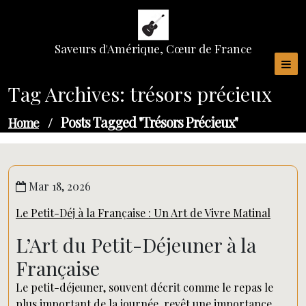
Skip
to
content
Saveurs d'Amérique, Cœur de France
Tag Archives: trésors précieux
Posts Tagged "trésors Précieux"
Home
/
Mar 18, 2026
Le Petit-Déj à la Française : Un Art de Vivre Matinal
L’Art du Petit-Déjeuner à la
Française
Le petit-déjeuner, souvent décrit comme le repas le
plus important de la journée, revêt une importance