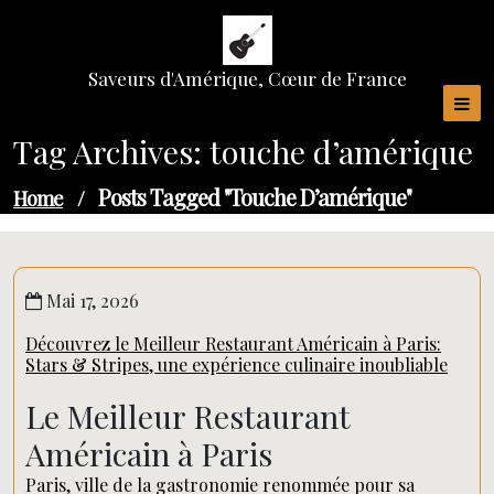
Skip
to
content
Saveurs d'Amérique, Cœur de France
Tag Archives: touche d’amérique
Posts Tagged "touche D’amérique"
Home
/
Mai 17, 2026
Découvrez le Meilleur Restaurant Américain à Paris:
Stars & Stripes, une expérience culinaire inoubliable
Le Meilleur Restaurant
Américain à Paris
Paris, ville de la gastronomie renommée pour sa