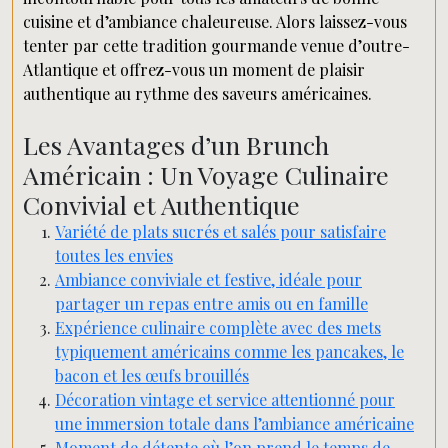
cuisine et d’ambiance chaleureuse. Alors laissez-vous
tenter par cette tradition gourmande venue d’outre-
Atlantique et offrez-vous un moment de plaisir
authentique au rythme des saveurs américaines.
Les Avantages d’un Brunch
Américain : Un Voyage Culinaire
Convivial et Authentique
Variété de plats sucrés et salés pour satisfaire
toutes les envies
Ambiance conviviale et festive, idéale pour
partager un repas entre amis ou en famille
Expérience culinaire complète avec des mets
typiquement américains comme les pancakes, le
bacon et les œufs brouillés
Décoration vintage et service attentionné pour
une immersion totale dans l’ambiance américaine
Moment de détente où l’on prend le temps de