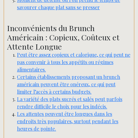
savourer chaque plat sans se presser
Inconvénients du Brunch
Américain : Copieux, Coûteux et
Attente Longue
Peut être assez copieux et calorique, ce qui peut ne
pas convenir à tous les appétits ou régimes
alimentaires.
Certains établissements proposant un brunch
américain peuvent être onéreux, ce qui peut
limiter l’accès à certains budgets.
La variété des plats sucrés et salés peut parfois
rendre difficile le choix pour les indécis.
Les attentes peuvent être longues dans les
endroits très populaires, surtout pendant les
heures de pointe.