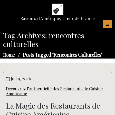
Skip
to
content
Saveurs d'Amérique, Cœur de France
Tag Archives: rencontres
culturelles
Posts Tagged "rencontres Culturelles"
Home
/
Juil 9, 2026
Découvrez l’Authenticité des Restaurants de Cuisine
Américaine
La Magie des Restaurants de
Cuisine Américaine