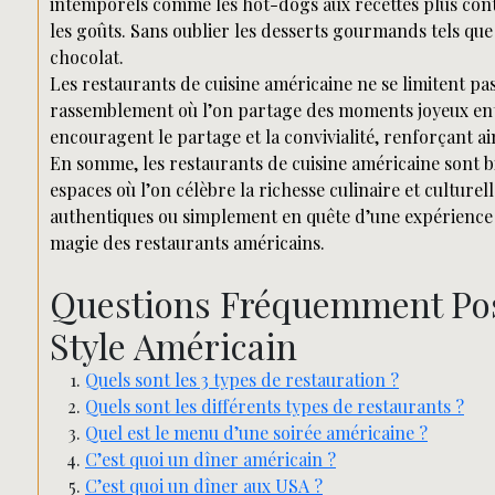
intemporels comme les hot-dogs aux recettes plus cont
les goûts. Sans oublier les desserts gourmands tels que
chocolat.
Les restaurants de cuisine américaine ne se limitent pas
rassemblement où l’on partage des moments joyeux entr
encouragent le partage et la convivialité, renforçant ains
En somme, les restaurants de cuisine américaine sont b
espaces où l’on célèbre la richesse culinaire et cultur
authentiques ou simplement en quête d’une expérience 
magie des restaurants américains.
Questions Fréquemment Posé
Style Américain
Quels sont les 3 types de restauration ?
Quels sont les différents types de restaurants ?
Quel est le menu d’une soirée américaine ?
C’est quoi un dîner américain ?
C’est quoi un dîner aux USA ?