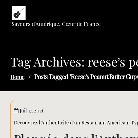
Skip
to
content
Saveurs d'Amérique, Cœur de France
Tag Archives: reese’s 
Posts Tagged "reese’s Peanut Butter Cups
Home
/
Juil 17, 2026
Découvrez l’Authenticité d’un Restaurant Américain Ty