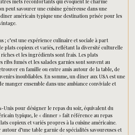
utres mets réconfortants qui évoquent le charme
l’on peut savourer une cuisine généreuse dans une
 diner américain typique une destination prisée pour les
vintage.
 ; c’est une expérience culinaire et sociale à part
lats copieux et variés, reflétant la diversité culturelle
iches et les ingrédients sont frais. Les plats
es ribs fumés et les salades garnies sont souvent au
trouver en famille ou entre amis autour de la table, de
uvenirs inoubliables. En somme, un dîner aux USA est une
r de manger ensemble dans une ambiance conviviale et
s-Unis pour désigner le repas du soir, équivalent du
icain typique, le « dinner » fait référence au repas
ats copieux et variés propres à la cuisine américaine.
r autour d’une table garnie de spécialités savoureuses et