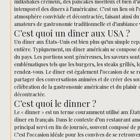
milkshakes crémeux, des pancakes moelleux et bien d’a
intemporel des diners à l’américaine. C’est un lieu où 
atmosphère conviviale et décontractée, faisant ainsi du
amateurs de gastronomie traditionnelle et d’ambiance 
C’est quoi un dîner aux USA ?
Un dîner aux États-Unis est bien plus qu’un simple repas
entière. Typiquement, un dîner américain se compose de p
du pays. Les portions sont généreuses, les saveurs sont r
emblématiques tels que les burgers, les steaks grillés, l
rendez-vous. Le dîner est également l’occasion de se re
partager des conversations animées et de créer des so
célébration de la gastronomie américaine et du plaisi
décontractée.
C’est quoi le dinner ?
Le « dinner » est un terme couramment utilisé aux État
dîner en français. Dans le contexte d’un restaurant amér
principal servi en fin de journée, souvent composé de pl
C’est l’occasion idéale pour les convives de se retrouve