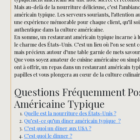
Mais au-delà de la nourriture délicieuse, c’est l’ambian
américain typique. Les serveurs souriants, l’attention a
une expérience mémorable pour chaque client, qu’il soi
authentique dans la culture américaine.
En somme, un restaurant américain typique incarne à lui 
le charme des États-Unis. C’est un lieu où l’on se sen
mais précieux autour d’une table garnie de mets savou
Que vous soyez amateur de cuisine américaine ou simpl
ont à offrir, un repas dans un restaurant américain ty
papilles et vous plongera au cœur de la culture culinai
Questions Fréquemment Pos
Américaine Typique
Quelle est la nourriture des États-Unis ?
Qu’est-ce qu’un diner américain typique ?
C’est quoi un dîner aux USA ?
C’est quoi le dinner ?