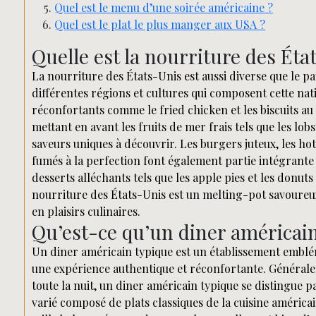
Quel est le menu d’une soirée américaine ?
Quel est le plat le plus manger aux USA ?
Quelle est la nourriture des Éta
La nourriture des États-Unis est aussi diverse que le pa
différentes régions et cultures qui composent cette na
réconfortants comme le fried chicken et les biscuits au 
mettant en avant les fruits de mer frais tels que les lob
saveurs uniques à découvrir. Les burgers juteux, les ho
fumés à la perfection font également partie intégrante 
desserts alléchants tels que les apple pies et les don
nourriture des États-Unis est un melting-pot savoureux 
en plaisirs culinaires.
Qu’est-ce qu’un diner américai
Un diner américain typique est un établissement emblém
une expérience authentique et réconfortante. Généralem
toute la nuit, un diner américain typique se distingue
varié composé de plats classiques de la cuisine américa