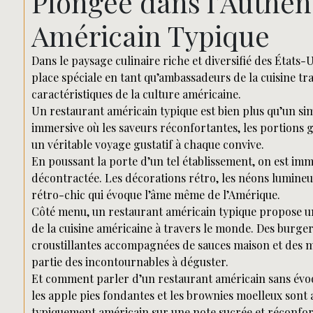
Plongée dans l’Authen
Américain Typique
Dans le paysage culinaire riche et diversifié des États
place spéciale en tant qu’ambassadeurs de la cuisine tr
caractéristiques de la culture américaine.
Un restaurant américain typique est bien plus qu’un sim
immersive où les saveurs réconfortantes, les portions g
un véritable voyage gustatif à chaque convive.
En poussant la porte d’un tel établissement, on est i
décontractée. Les décorations rétro, les néons lumine
rétro-chic qui évoque l’âme même de l’Amérique.
Côté menu, un restaurant américain typique propose u
de la cuisine américaine à travers le monde. Des burger
croustillantes accompagnées de sauces maison et des m
partie des incontournables à déguster.
Et comment parler d’un restaurant américain sans évo
les apple pies fondantes et les brownies moelleux sont
typiquement américain sur une note sucrée et réconfor