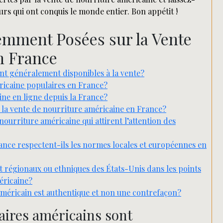
eurs qui ont conquis le monde entier. Bon appétit !
mment Posées sur la Vente
n France
ont généralement disponibles à la vente?
éricaine populaires en France?
ne en ligne depuis la France?
s la vente de nourriture américaine en France?
nourriture américaine qui attirent l’attention des
ance respectent-ils les normes locales et européennes en
t régionaux ou ethniques des États-Unis dans les points
éricaine?
américain est authentique et non une contrefaçon?
aires américains sont