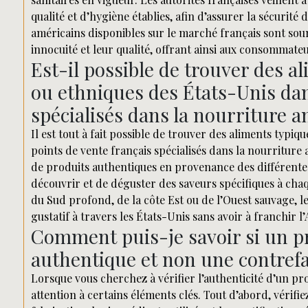
qualité et d’hygiène établies, afin d’assurer la sécurité
américains disponibles sur le marché français sont sou
innocuité et leur qualité, offrant ainsi aux consommate
Est-il possible de trouver des 
ou ethniques des États-Unis dan
spécialisés dans la nourriture 
Il est tout à fait possible de trouver des aliments typ
points de vente français spécialisés dans la nourritu
de produits authentiques en provenance des différente
découvrir et de déguster des saveurs spécifiques à chaq
du Sud profond, de la côte Est ou de l’Ouest sauvage, le
gustatif à travers les États-Unis sans avoir à franchir l’
Comment puis-je savoir si un pr
authentique et non une contref
Lorsque vous cherchez à vérifier l’authenticité d’un pro
attention à certains éléments clés. Tout d’abord, vérifie