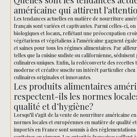
américaine qui attirent l’atten
Les tendances actuelles en matière de nourriture améri
français sont variées et captivantes. Parmi celles-ci, 
biologiques et locaux, reflétant une préoccupation crois
végétariens et végétaliens à l’américaine gagnent égal
et saines pour tous les régimes alimentaires. Par ailleur
telles que la cuisine sudiste ou californienne, séduisen
culinaires uniques. Enfin, la redécouverte des recettes 
moderne et créative suscite un intérêt particulier che
culinaires originales et innovantes.
Les produits alimentaires amér
respectent-ils les normes local
qualité et d’hygiène?
Lorsqu’il s’agit de la vente de nourriture américaine e
normes locales et européennes en matière de qualité et
importés en France sont soumis à des réglementations 
sanitaires en vigueur. Les autorités françaises veillent