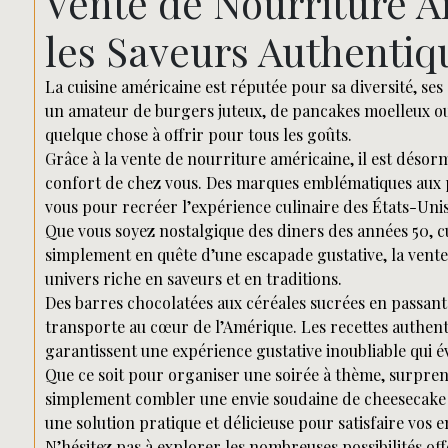
Vente de Nourriture A
les Saveurs Authentiq
La cuisine américaine est réputée pour sa diversité, se
un amateur de burgers juteux, de pancakes moelleux ou
quelque chose à offrir pour tous les goûts.
Grâce à la vente de nourriture américaine, il est désorm
confort de chez vous. Des marques emblématiques aux pro
vous pour recréer l’expérience culinaire des États-Unis
Que vous soyez nostalgique des diners des années 50, c
simplement en quête d’une escapade gustative, la vent
univers riche en saveurs et en traditions.
Des barres chocolatées aux céréales sucrées en passan
transporte au cœur de l’Amérique. Les recettes authenti
garantissent une expérience gustative inoubliable qui éve
Que ce soit pour organiser une soirée à thème, surpr
simplement combler une envie soudaine de cheesecake n
une solution pratique et délicieuse pour satisfaire vos e
N’hésitez pas à explorer les nombreuses possibilités off