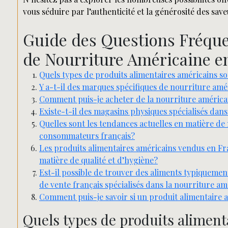
vous séduire par l’authenticité et la générosité des sav
Guide des Questions Fréque
de Nourriture Américaine e
Quels types de produits alimentaires américains s
Y a-t-il des marques spécifiques de nourriture am
Comment puis-je acheter de la nourriture américai
Existe-t-il des magasins physiques spécialisés dan
Quelles sont les tendances actuelles en matière de 
consommateurs français?
Les produits alimentaires américains vendus en Fr
matière de qualité et d’hygiène?
Est-il possible de trouver des aliments typiquemen
de vente français spécialisés dans la nourriture am
Comment puis-je savoir si un produit alimentaire 
Quels types de produits aliment