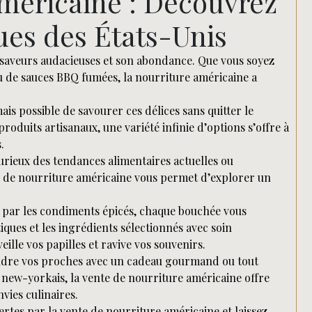
méricaine : Découvrez
ues des États-Unis
s saveurs audacieuses et son abondance. Que vous soyez
 de sauces BBQ fumées, la nourriture américaine a
ais possible de savourer ces délices sans quitter le
duits artisanaux, une variété infinie d’options s’offre à
.
urieux des tendances alimentaires actuelles ou
e de nourriture américaine vous permet d’explorer un
t par les condiments épicés, chaque bouchée vous
ques et les ingrédients sélectionnés avec soin
ille vos papilles et ravive vos souvenirs.
endre vos proches avec un cadeau gourmand ou tout
ew-yorkais, la vente de nourriture américaine offre
nvies culinaires.
ertes par la vente de nourriture américaine et laissez-