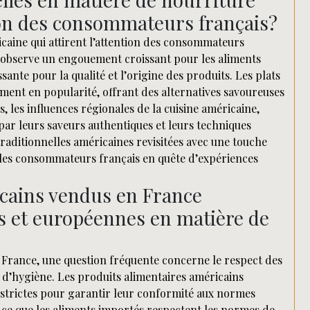
tion des consommateurs français?
caine qui attirent l’attention des consommateurs
on observe un engouement croissant pour les aliments
sante pour la qualité et l’origine des produits. Les plats
ement en popularité, offrant des alternatives savoureuses
s, les influences régionales de la cuisine américaine,
t par leurs saveurs authentiques et leurs techniques
traditionnelles américaines revisitées avec une touche
z les consommateurs français en quête d’expériences
icains vendus en France
es et européennes en matière de
n France, une question fréquente concerne le respect des
 d’hygiène. Les produits alimentaires américains
strictes pour garantir leur conformité aux normes
 à ce que les aliments importés respectent les normes de