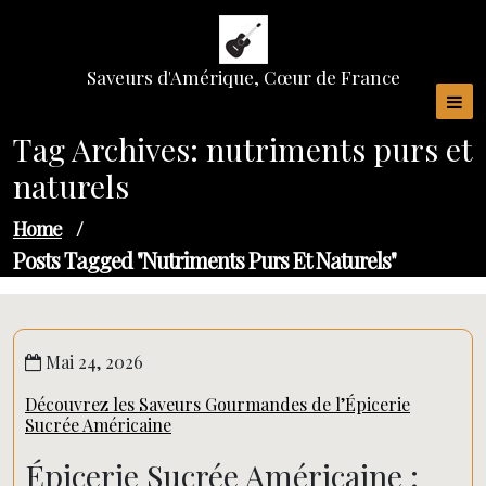
Skip
to
content
Saveurs d'Amérique, Cœur de France
Tag Archives: nutriments purs et
naturels
Home
/
Posts Tagged "nutriments Purs Et Naturels"
Mai 24, 2026
Découvrez les Saveurs Gourmandes de l’Épicerie
Sucrée Américaine
Épicerie Sucrée Américaine :