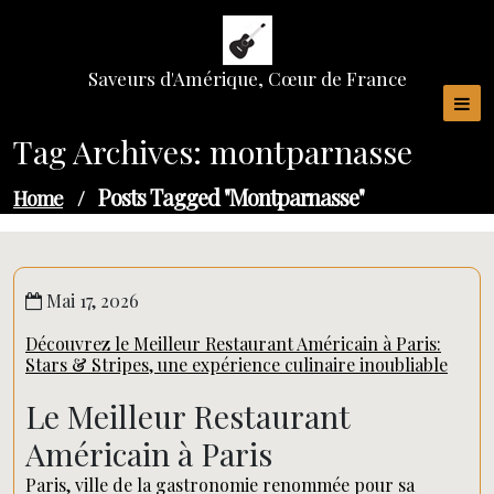
Skip
to
content
Saveurs d'Amérique, Cœur de France
Tag Archives: montparnasse
Posts Tagged "montparnasse"
Home
/
Mai 17, 2026
Découvrez le Meilleur Restaurant Américain à Paris:
Stars & Stripes, une expérience culinaire inoubliable
Le Meilleur Restaurant
Américain à Paris
Paris, ville de la gastronomie renommée pour sa