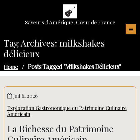
Skip
to
content
Saveurs d'Amérique, Cœur de France
Tag Archives: milkshakes
délicieux
Posts Tagged "milkshakes Délicieux"
Home
/
Juil 6, 2026
Exploration Gastronomique du Patrimoine Culinaire
Américain
La Richesse du Patrimoine
Culinaire Américain