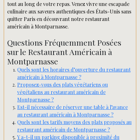
tout au long de votre repas. Venez vivre une escapade
culinaire aux saveurs authentiques des États-Unis sans
quitter Paris en découvrant notre restaurant
américain à Montparnasse.
Questions Fréquemment Posées
sur le Restaurant Américain à
Montparnasse
Quels sont les horaires d’ouverture du restaurant
américain à Montparnasse ?
Proposez-vous des plats végétariens ou
végétaliens au restaurant américain de
Montparnasse ?
Est-il nécessaire de réserver une table à l’avance
au restaurant américain à Montparnasse ?
Quels sont les tarifs moyens des plats proposés au
restaurant américain de Montparnasse ?
Y a-t-il un parking disponible à proximité du