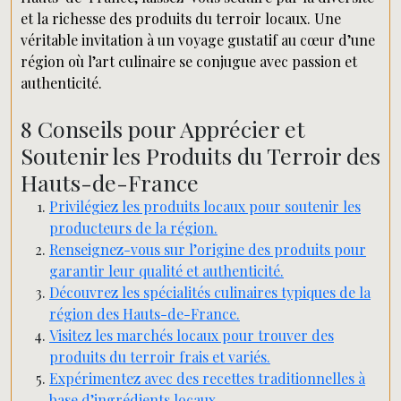
et la richesse des produits du terroir locaux. Une
véritable invitation à un voyage gustatif au cœur d’une
région où l’art culinaire se conjugue avec passion et
authenticité.
8 Conseils pour Apprécier et
Soutenir les Produits du Terroir des
Hauts-de-France
Privilégiez les produits locaux pour soutenir les
producteurs de la région.
Renseignez-vous sur l’origine des produits pour
garantir leur qualité et authenticité.
Découvrez les spécialités culinaires typiques de la
région des Hauts-de-France.
Visitez les marchés locaux pour trouver des
produits du terroir frais et variés.
Expérimentez avec des recettes traditionnelles à
base d’ingrédients locaux.