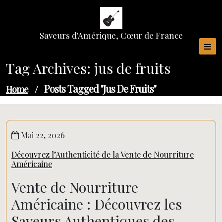
Skip
to
content
Saveurs d'Amérique, Cœur de France
Tag Archives: jus de fruits
Posts Tagged "jus De Fruits"
Home
/
Mai 22, 2026
Découvrez l’Authenticité de la Vente de Nourriture
Américaine
Vente de Nourriture
Américaine : Découvrez les
Saveurs Authentiques des