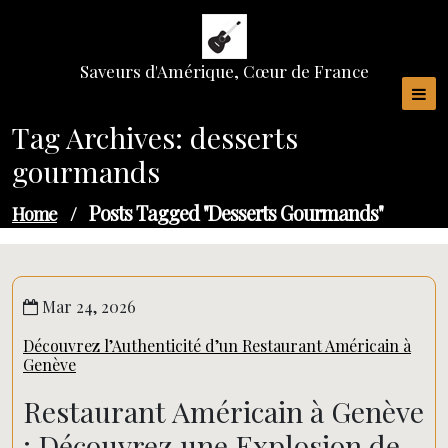
Skip
to
content
Saveurs d'Amérique, Cœur de France
Tag Archives: desserts
gourmands
Posts Tagged "desserts Gourmands"
Home
/
Mar 24, 2026
Découvrez l’Authenticité d’un Restaurant Américain à
Genève
Restaurant Américain à Genève
: Découvrez une Explosion de