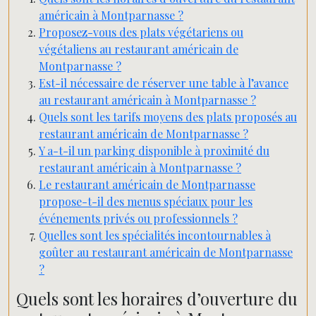
américain à Montparnasse ?
Proposez-vous des plats végétariens ou
végétaliens au restaurant américain de
Montparnasse ?
Est-il nécessaire de réserver une table à l’avance
au restaurant américain à Montparnasse ?
Quels sont les tarifs moyens des plats proposés au
restaurant américain de Montparnasse ?
Y a-t-il un parking disponible à proximité du
restaurant américain à Montparnasse ?
Le restaurant américain de Montparnasse
propose-t-il des menus spéciaux pour les
événements privés ou professionnels ?
Quelles sont les spécialités incontournables à
goûter au restaurant américain de Montparnasse
?
Quels sont les horaires d’ouverture du