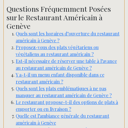
Questions Fréquemment Posées
sur le Restaurant Américain à
Genève
Quels sont les horaires d’ouverture du restaurant
américain à Genève ?
Proposez-vous des plats végétariens ou
végétaliens au restaurant américain ?
Est-il nécessaire de réserver une table à l’avance
au restaurant américain de Genève ?
Y a-t-il un menu enfant disponible dans ce
restaurant américain ?
Quels sont les plats emblématiques à ne pas
manquer au restaurant américain de Genève ?
Le restaurant propose-t-il des options de plats à
emporter ou en livraison ?
Quelle est l’ambiance générale du restaurant
américain à Genève