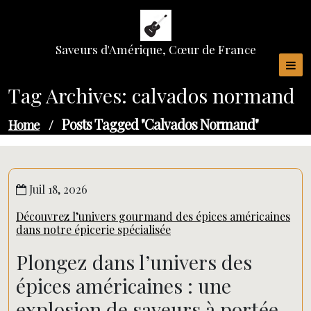
Skip
to
content
Saveurs d'Amérique, Cœur de France
Tag Archives: calvados normand
Posts Tagged "calvados Normand"
Home
/
Juil 18, 2026
Découvrez l’univers gourmand des épices américaines
dans notre épicerie spécialisée
Plongez dans l’univers des
épices américaines : une
explosion de saveurs à portée