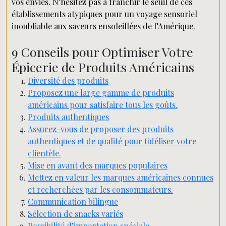
vos envies. N’hésitez pas à franchir le seuil de ces
établissements atypiques pour un voyage sensoriel
inoubliable aux saveurs ensoleillées de l’Amérique.
9 Conseils pour Optimiser Votre
Épicerie de Produits Américains
Diversité des produits
Proposez une large gamme de produits
américains pour satisfaire tous les goûts.
Produits authentiques
Assurez-vous de proposer des produits
authentiques et de qualité pour fidéliser votre
clientèle.
Mise en avant des marques populaires
Mettez en valeur les marques américaines connues
et recherchées par les consommateurs.
Communication bilingue
Sélection de snacks variés
Possibilité d’importation spéciale