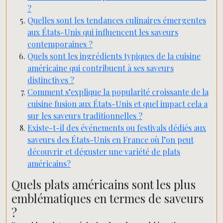
?
Quelles sont les tendances culinaires émergentes
aux États-Unis qui influencent les saveurs
contemporaines ?
Quels sont les ingrédients typiques de la cuisine
américaine qui contribuent à ses saveurs
distinctives ?
Comment s’explique la popularité croissante de la
cuisine fusion aux États-Unis et quel impact cela a
sur les saveurs traditionnelles ?
Existe-t-il des événements ou festivals dédiés aux
saveurs des États-Unis en France où l’on peut
découvrir et déguster une variété de plats
américains?
Quels plats américains sont les plus
emblématiques en termes de saveurs
?