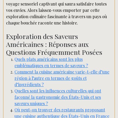
voyage sensoriel captivant qui saura satisfaire toutes
vos envies. Alors laissez-vous emporter par cette
exploration culinaire fascinante à travers un pays où
chaque bouchée raconte une histoire.
Exploration des Saveurs
Américaines : Réponses aux
Questions Fréquemment Posées
Quels plats américains sont les plus
emblématiques en termes de saveurs ?
Comment la cuisine américaine varie-t-elle d’une
région à l’autre en termes de goûts et
d’ingrédients ?
Quelles sont les influences culturelles qui ont
façonné la gastronomie des États-Unis et ses
saveurs uniques ?
Où peut-on trouver des restaurants proposant
une cuisine authentique des États-Unis en France