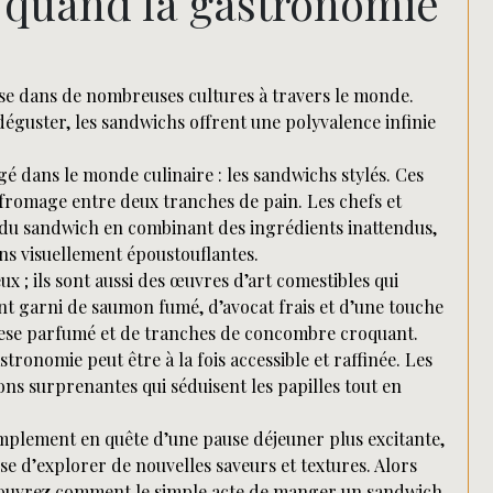
: quand la gastronomie
se dans de nombreuses cultures à travers le monde.
 déguster, les sandwichs offrent une polyvalence infinie
dans le monde culinaire : les sandwichs stylés. Ces
fromage entre deux tranches de pain. Les chefs et
t du sandwich en combinant des ingrédients inattendus,
ons visuellement époustouflantes.
ux ; ils sont aussi des œuvres d’art comestibles qui
ant garni de saumon fumé, d’avocat frais et d’une touche
eese parfumé et de tranches de concombre croquant.
onomie peut être à la fois accessible et raffinée. Les
ons surprenantes qui séduisent les papilles tout en
mplement en quête d’une pause déjeuner plus excitante,
se d’explorer de nouvelles saveurs et textures. Alors
écouvrez comment le simple acte de manger un sandwich