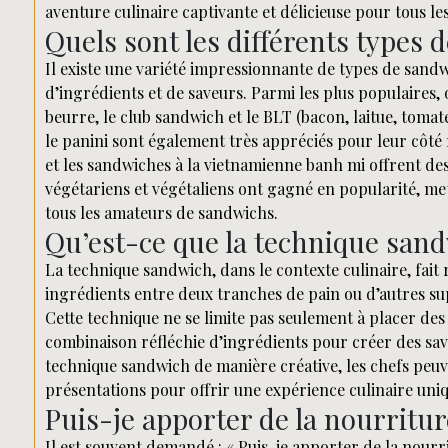
aventure culinaire captivante et délicieuse pour tous l
Quels sont les différents types 
Il existe une variété impressionnante de types de san
d’ingrédients et de saveurs. Parmi les plus populaires,
beurre, le club sandwich et le BLT (bacon, laitue, tom
le panini sont également très appréciés pour leur côté
et les sandwiches à la vietnamienne banh mi offrent des
végétariens et végétaliens ont gagné en popularité, met
tous les amateurs de sandwichs.
Qu’est-ce que la technique sand
La technique sandwich, dans le contexte culinaire, fait 
ingrédients entre deux tranches de pain ou d’autres sup
Cette technique ne se limite pas seulement à placer des
combinaison réfléchie d’ingrédients pour créer des save
technique sandwich de manière créative, les chefs peuve
présentations pour offrir une expérience culinaire uniq
Puis-je apporter de la nourritur
Il est souvent demandé : « Puis-je apporter de la nourri