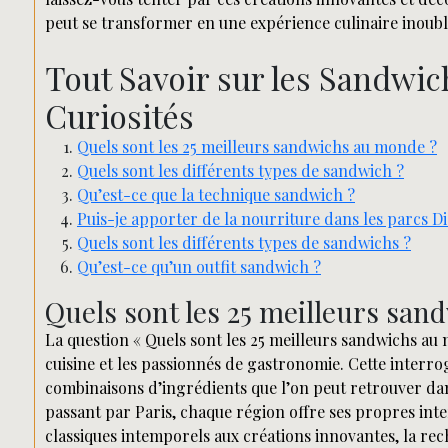
peut se transformer en une expérience culinaire inoubl
Tout Savoir sur les Sandwic
Curiosités
Quels sont les 25 meilleurs sandwichs au monde ?
Quels sont les différents types de sandwich ?
Qu’est-ce que la technique sandwich ?
Puis-je apporter de la nourriture dans les parcs D
Quels sont les différents types de sandwichs ?
Qu’est-ce qu’un outfit sandwich ?
Quels sont les 25 meilleurs sa
La question « Quels sont les 25 meilleurs sandwichs au 
cuisine et les passionnés de gastronomie. Cette interro
combinaisons d’ingrédients que l’on peut retrouver d
passant par Paris, chaque région offre ses propres int
classiques intemporels aux créations innovantes, la r