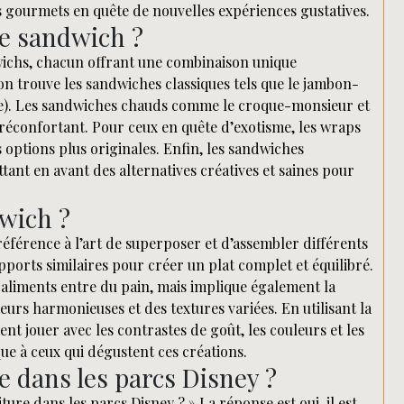
es gourmets en quête de nouvelles expériences gustatives.
de sandwich ?
dwichs, chacun offrant une combinaison unique
 on trouve les sandwiches classiques tels que le jambon-
ate). Les sandwiches chauds comme le croque-monsieur et
 réconfortant. Pour ceux en quête d’exotisme, les wraps
 options plus originales. Enfin, les sandwiches
tant en avant des alternatives créatives et saines pour
wich ?
référence à l’art de superposer et d’assembler différents
ports similaires pour créer un plat complet et équilibré.
 aliments entre du pain, mais implique également la
urs harmonieuses et des textures variées. En utilisant la
nt jouer avec les contrastes de goût, les couleurs et les
ue à ceux qui dégustent ces créations.
e dans les parcs Disney ?
ture dans les parcs Disney ? » La réponse est oui, il est