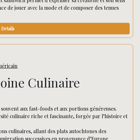
tfit sandwich permet d’exprimer sa créativité et son sens
nce de jouer avec la mode et de composer des tenues
Details
méricain
oine Culinaire
souvent aux fast-foods et aux portions généreuses.
té culinaire riche et fascinante, forgée par l’histoire et
ons culinaires, allant des plats autochtones des
immigration successives en provenance d’Europe,