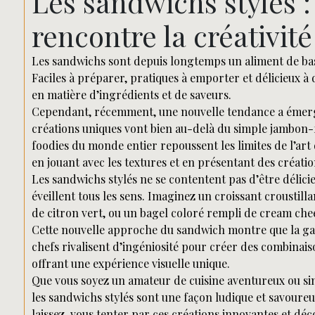
Les sandwichs stylés 
rencontre la créativité
Les sandwichs sont depuis longtemps un aliment de ba
Faciles à préparer, pratiques à emporter et délicieux à
en matière d’ingrédients et de saveurs.
Cependant, récemment, une nouvelle tendance a émergé 
créations uniques vont bien au-delà du simple jambon-
foodies du monde entier repoussent les limites de l’ar
en jouant avec les textures et en présentant des créati
Les sandwichs stylés ne se contentent pas d’être délicie
éveillent tous les sens. Imaginez un croissant croustill
de citron vert, ou un bagel coloré rempli de cream ch
Cette nouvelle approche du sandwich montre que la gastr
chefs rivalisent d’ingéniosité pour créer des combinais
offrant une expérience visuelle unique.
Que vous soyez un amateur de cuisine aventureux ou si
les sandwichs stylés sont une façon ludique et savoureu
laissez-vous tenter par ces créations innovantes et d