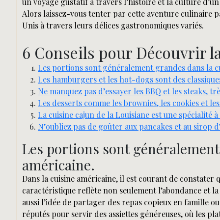
un voyage gustatif à travers l’histoire et la culture d’
Alors laissez-vous tenter par cette aventure culinaire p
Unis à travers leurs délices gastronomiques variés.
6 Conseils pour Découvrir l
Les portions sont généralement grandes dans la cu
Les hamburgers et les hot-dogs sont des classiques
Ne manquez pas d’essayer les BBQ et les steaks, tr
Les desserts comme les brownies, les cookies et le
La cuisine cajun de la Louisiane est une spécialité 
N’oubliez pas de goûter aux pancakes et au sirop d’
Les portions sont généralement
américaine.
Dans la cuisine américaine, il est courant de constater 
caractéristique reflète non seulement l’abondance et la 
aussi l’idée de partager des repas copieux en famille o
réputés pour servir des assiettes généreuses, où les