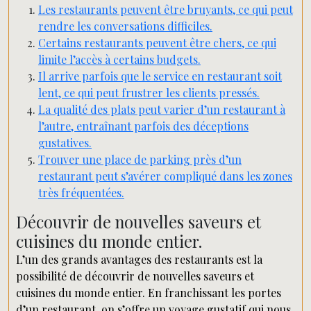
Les restaurants peuvent être bruyants, ce qui peut
rendre les conversations difficiles.
Certains restaurants peuvent être chers, ce qui
limite l’accès à certains budgets.
Il arrive parfois que le service en restaurant soit
lent, ce qui peut frustrer les clients pressés.
La qualité des plats peut varier d’un restaurant à
l’autre, entraînant parfois des déceptions
gustatives.
Trouver une place de parking près d’un
restaurant peut s’avérer compliqué dans les zones
très fréquentées.
Découvrir de nouvelles saveurs et
cuisines du monde entier.
L’un des grands avantages des restaurants est la
possibilité de découvrir de nouvelles saveurs et
cuisines du monde entier. En franchissant les portes
d’un restaurant, on s’offre un voyage gustatif qui nous