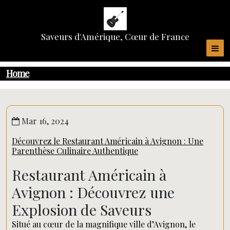
Skip
to
content
Saveurs d'Amérique, Cœur de France
Home
Mar 16, 2024
Découvrez le Restaurant Américain à Avignon : Une
Parenthèse Culinaire Authentique
Restaurant Américain à
Avignon : Découvrez une
Explosion de Saveurs
Situé au cœur de la magnifique ville d’Avignon, le