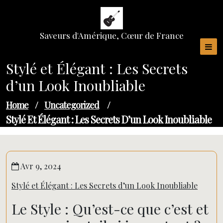
Skip
to
content
Saveurs d'Amérique, Cœur de France
Stylé et Élégant : Les Secrets
d’un Look Inoubliable
Home
/
Uncategorized
/
Stylé Et Élégant : Les Secrets D’un Look Inoubliable
Avr 9, 2024
Stylé et Élégant : Les Secrets d’un Look Inoubliable
Le Style : Qu’est-ce que c’est et