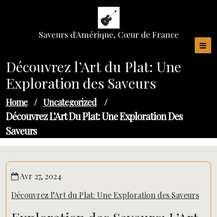
Skip
to
content
Saveurs d'Amérique, Cœur de France
Découvrez l’Art du Plat: Une
Exploration des Saveurs
Home
/
Uncategorized
/
Découvrez L’Art Du Plat: Une Exploration Des
Saveurs
Avr 27, 2024
Découvrez l’Art du Plat: Une Exploration des Saveurs