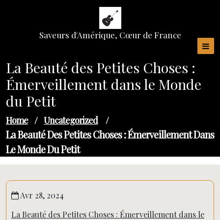
Skip
to
content
Saveurs d'Amérique, Cœur de France
La Beauté des Petites Choses :
Émerveillement dans le Monde
du Petit
Home
/
Uncategorized
/
La Beauté Des Petites Choses : Émerveillement Dans
Le Monde Du Petit
Avr 28, 2024
La Beauté des Petites Choses : Émerveillement dans le