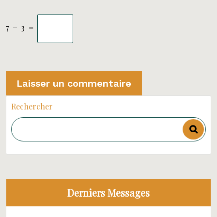
7
−
3
=
Rechercher
Derniers Messages