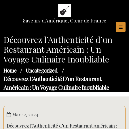
Skip
to
content
Saveurs d'Amérique, Cœur de France
Découvrez l’Authenticité d’un
Restaurant Américain : Un
Voyage Culinaire Inoubliable
Home
/
Uncategorized
/
Découvrez L’Authenticité D’un Restaurant
Américain : Un Voyage Culinaire Inoubliable
Mar 12, 2024
Découvrez l’Authenticité d’un Restaurant Américain :