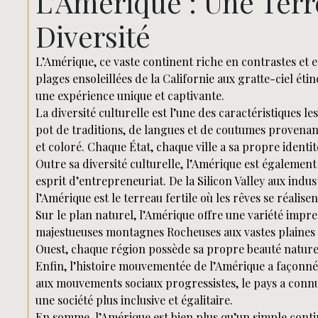
L’Amérique : Une Terr
Diversité
L’Amérique, ce vaste continent riche en contrastes et en
plages ensoleillées de la Californie aux gratte-ciel éti
une expérience unique et captivante.
La diversité culturelle est l’une des caractéristiques l
pot de traditions, de langues et de coutumes provenan
et coloré. Chaque État, chaque ville a sa propre identit
Outre sa diversité culturelle, l’Amérique est égaleme
esprit d’entrepreneuriat. De la Silicon Valley aux ind
l’Amérique est le terreau fertile où les rêves se réalise
Sur le plan naturel, l’Amérique offre une variété impr
majestueuses montagnes Rocheuses aux vastes plaines 
Ouest, chaque région possède sa propre beauté naturel
Enfin, l’histoire mouvementée de l’Amérique a façonné s
aux mouvements sociaux progressistes, le pays a conn
une société plus inclusive et égalitaire.
En somme, l’Amérique est bien plus qu’un simple contine