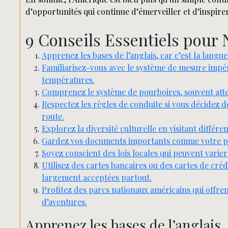
d’opportunités qui continue d’émerveiller et d’inspirer
9 Conseils Essentiels pour 
Apprenez les bases de l’anglais, car c’est la lang
Familiarisez-vous avec le système de mesure impérial
températures.
Comprenez le système de pourboires, souvent atte
Respectez les règles de conduite si vous décidez de
route.
Explorez la diversité culturelle en visitant différe
Gardez vos documents importants comme votre pass
Soyez conscient des lois locales qui peuvent varie
Utilisez des cartes bancaires ou des cartes de cr
largement acceptées partout.
Profitez des parcs nationaux américains qui offre
d’aventures.
Apprenez les bases de l’anglais, 