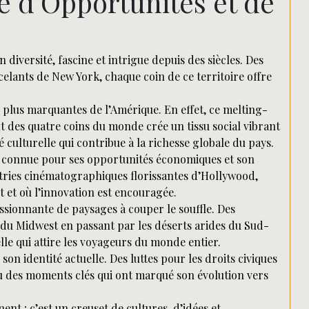
e d’Opportunités et de
 diversité, fascine et intrigue depuis des siècles. Des
ncelants de New York, chaque coin de ce territoire offre
es plus marquantes de l’Amérique. En effet, ce melting-
t des quatre coins du monde crée un tissu social vibrant
é culturelle qui contribue à la richesse globale du pays.
nt connue pour ses opportunités économiques et son
ustries cinématographiques florissantes d’Hollywood,
nt et où l’innovation est encouragée.
essionnante de paysages à couper le souffle. Des
du Midwest en passant par les déserts arides du Sud-
le qui attire les voyageurs du monde entier.
on identité actuelle. Des luttes pour les droits civiques
u des moments clés qui ont marqué son évolution vers
nt ; c’est un creuset de cultures, d’idées et