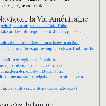
 ceux qui s’y aventurent.
Naviguer la Vie Américaine
ue principalement parlée aux États-Unis.
, car il est utilisé pour les distances, poids et
ndus dans les services comme la restauration.
 louer une voiture; par exemple, restez à droite sur la
ntes villes et régions américaines.
eport et visa à jour et en sécurité.
r considérablement d’un État à l’autre.
édit comme moyen principal de paiement; elles sont
nt une grande variété de paysages naturels et
car c’est la langue