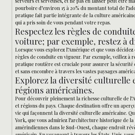
serveurs et serveuses, et ne pas en laisser peut être 
pourboire d’environ 15 à 20% du montant total de l’addi
pratique fait partie intégrante de la culture américai
qui a pris soin de vous pendant votre repas.
Respectez les règles de conduit
voiture; par exemple, restez à dr
Lorsque vous explorez l’Amérique et que vous décidez de
règles de conduite en vigueur. Par exemple, veillez à r
pratique routière est cruciale pour assurer la sécurité
et sans encombre à travers les vastes paysages américa
Explorez la diversité culturelle e
régions américaines.
Pour découvrir pleinement la richesse culturelle de l’Am
et régions du pays. Chaque destination offre un aperç
vie qui façonnent la diversité culturelle américaine.
York, que vous admiriez l’architecture historique de l
amérindiennes dans le Sud-Ouest, chaque endroit révèle
américain. En voyageant à travers les États-Unis, vous 